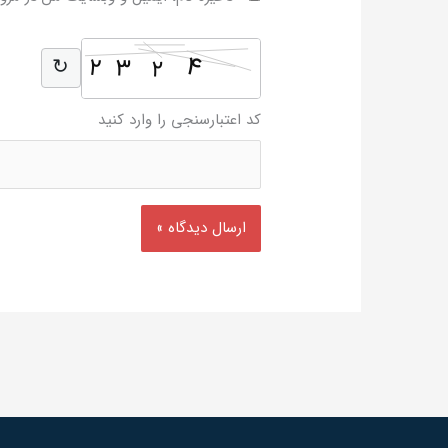
4
2
3
2
↻
کد اعتبارسنجی را وارد کنید
این فیلد را خالی بگذارید